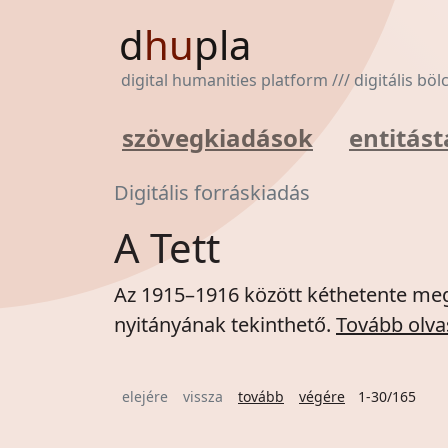
d
hu
pla
digital humanities platform /// digitális bö
szövegkiadások
entitást
Digitális forráskiadás
A Tett
Az 1915–1916 között kéthetente meg
nyitányának tekinthető.
Tovább olva
elejére
vissza
tovább
végére
1-30/165