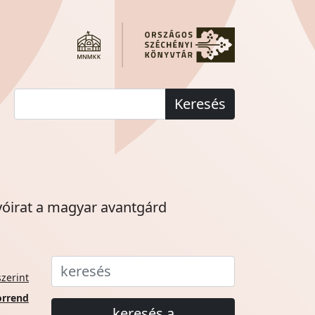
Keresés
yóirat a magyar avantgárd
zerint
orrend
keresés a