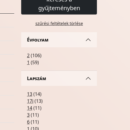
gyűjteményben
szűrési feltételek törlése
Évfolyam
2
(106)
1
(59)
Lapszám
13
(14)
17i
(13)
14
(11)
3
(11)
6
(11)
1
(10)