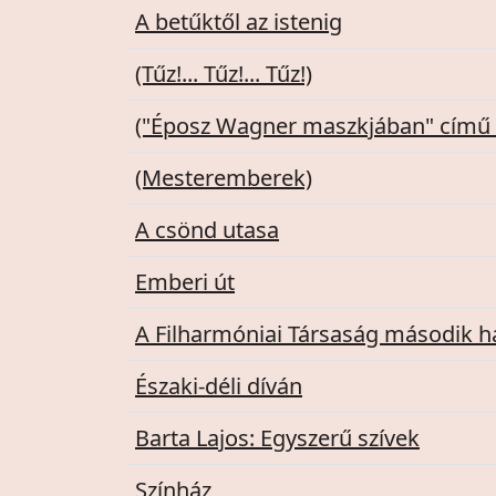
A betűktől az istenig
(Tűz!... Tűz!... Tűz!)
("Éposz Wagner maszkjában" című
(Mesteremberek)
A csönd utasa
Emberi út
A Filharmóniai Társaság második 
Északi-déli díván
Barta Lajos: Egyszerű szívek
Színház