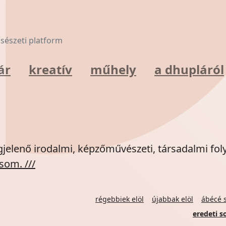
lcsészeti platform
ár
kreatív
műhely
a dhupláról
jelenő irodalmi, képzőművészeti, társadalmi fol
som. ///
régebbiek elöl
újabbak elöl
ábécé s
eredeti s