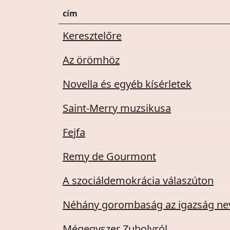
cím
Keresztelőre
Az örömhöz
Novella és egyéb kísérletek
Saint-Merry muzsikusa
Fejfa
Remy de Gourmont
A szociáldemokrácia válaszúton
Néhány gorombaság az igazság n
Mégegyszer Zubolyról