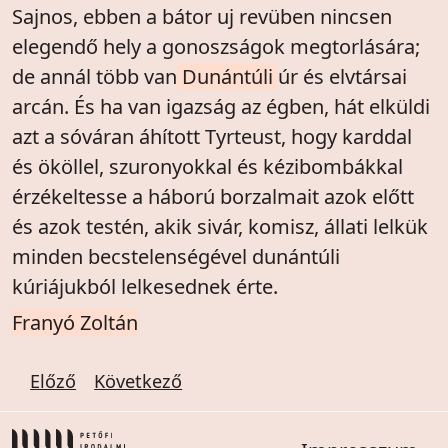
Sajnos, ebben a bátor uj revüben nincsen
elegendő hely a gonoszságok megtorlására;
de annál több van
Dunántúli
úr és elvtársai
arcán. És ha van igazság az égben, hát elküldi
azt a sóváran áhított Tyrteust, hogy karddal
és ököllel, szuronyokkal és kézibombákkal
érzékeltesse a háború borzalmait azok előtt
és azok testén, akik sivár, komisz, állati lelkük
minden becstelenségével dunántúli
kúriájukból lelkesednek érte.
Franyó Zoltán
Előző
Következő