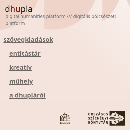
d
hu
pla
digital humanities platform /// digitális bölcsészeti
platform
szövegkiadások
entitástár
kreatív
műhely
a dhupláról