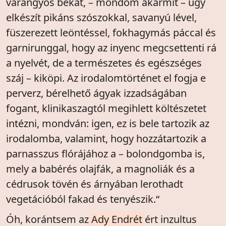
varangyos békát, – mondom akármit – úgy
elkészít pikáns szószokkal, savanyú lével,
füszerezett leöntéssel, fokhagymás páccal és
garnirunggal, hogy az inyenc megcsettenti rá
a nyelvét, de a természetes és egészséges
száj – kiköpi. Az irodalomtörténet el fogja e
perverz, bérelhető ágyak izzadságában
fogant, klinikaszagtól megihlett költészetet
intézni, mondván: igen, ez is bele tartozik az
irodalomba, valamint, hogy hozzátartozik a
parnasszus flórájához a – bolondgomba is,
mely a babérés olajfák, a magnoliák és a
cédrusok tövén és árnyában lerothadt
vegetációból fakad és tenyészik.“
Óh, korántsem az
Ady Endrét
ért inzultus