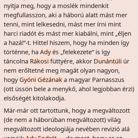
nyitja meg, hogy a moslék mindenkit
megfullasszon, aki a háború alatt mást mer
tenni, mint lelkesedni, mást mer írni mint
harci riadót és mást mer kiabálni, mint „éljen
a hazá!“-t. Hittel hiszem, hogy ha minden így
történne, ha
Ady
és „felekezete“ is így
táncolna
Rákosi
füttyére, akkor
Dunántúli
úr
nem erőltetné meg magát olyan nagyon,
hogy
Gyóni Gézának
a magyar Parnasszus
(ott üssön bele a menykő, ahol legjobban érzi)
elsőségét kitolakodja.
Már-már ott tartottunk, hogy a megváltozott
(de nem a háborúban megváltozott) világ
megváltozott ideologiája nevében revizió alá