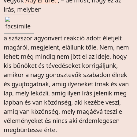
vegyük
Ady Endrét
, – de most, hogy ez az
irás, melyben
a százszor agyonvert reakció adott életjelt
magáról, megjelent, elállunk tőle. Nem, nem
lehet; még mindig nem jött el az ideje, hogy
kis bűnöket és tévedéseket korrigáljunk,
amikor a nagy gonosztevők szabadon élnek
és gyujtogatnak, amig ilyeneket írnak és van
lap, mely leközli, amig ilyen írás jelenik meg
lapban és van közönség, aki kezébe veszi,
amig van közönség, mely magáévá teszi e
véleményeket és nincs aki érdemlegesen
megbüntesse érte.