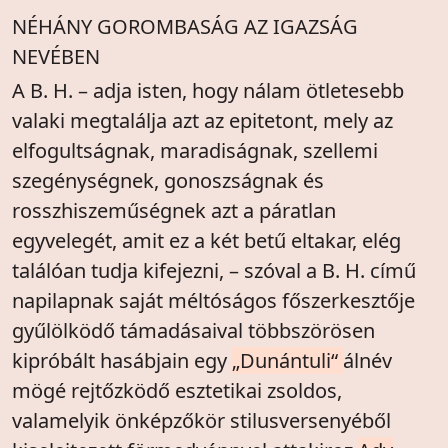
NÉHÁNY GOROMBASÁG AZ IGAZSÁG
NEVÉBEN
A B. H. – adja isten, hogy nálam ötletesebb
valaki megtalálja azt az epitetont, mely az
elfogultságnak, maradiságnak, szellemi
szegénységnek, gonoszságnak és
rosszhiszeműségnek azt a páratlan
egyvelegét, amit ez a két betű eltakar, elég
találóan tudja kifejezni, – szóval a B. H. című
napilapnak saját méltóságos főszerkesztője
gyűlölködő támadásaival többszörösen
kipróbált hasábjain egy
„Dunántuli“
álnév
mögé rejtőzködő esztetikai zsoldos,
valamelyik önképzőkör stilusversenyéből