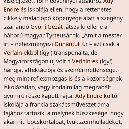
kiselejtezett förmedvénnyel attakiroz
Ady
Endre
és iskolája ellen, hogy a rettenetes
cikkely malaclopó köpenyege alatt a szegény,
szánandó
Gyóni Gézát
játsza ki ellene a
háború magyar Tyrteusának. „Amit a mester
írt – nehezményezi
Dunántúli
úr – azt csak a
Verlain-ekből
(így!) transponálta, de
Magyarországon uj volt a
Verlain-ek
(így!)
hangja, affektációja és szemérmetlensége,
még mint reflexmozgás is és a közönségnek
iskolázatlan, vagy irodalmilag megzabált
gyomrú része kapott rajta.
Ady Endre
költői
iskolája a francia szakácsművészet ama
fajához tartozik, a melynek büszkesége, hogy
akármit: bocskortalpat, tyukszemhulladékot,