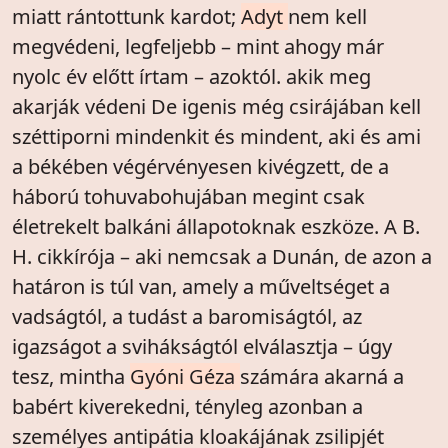
miatt rántottunk kardot;
Adyt
nem kell
megvédeni, legfeljebb – mint ahogy már
nyolc év előtt írtam – azoktól. akik meg
akarják védeni De igenis még csirájában kell
széttiporni mindenkit és mindent, aki és ami
a békében végérvényesen kivégzett, de a
háború tohuvabohujában megint csak
életrekelt balkáni állapotoknak eszköze. A B.
H. cikkírója – aki nemcsak a Dunán, de azon a
határon is túl van, amely a műveltséget a
vadságtól, a tudást a baromiságtól, az
igazságot a svihákságtól elválasztja – úgy
tesz, mintha
Gyóni Géza
számára akarná a
babért kiverekedni, tényleg azonban a
személyes antipátia kloakájának zsilipjét