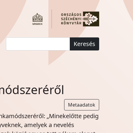
Keresés
amódszeréről
Metaadatok
unkamódszeréről: „Minekelőtte pedig
yveknek, amelyek a nevelés