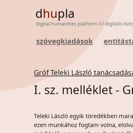
d
hu
pla
digital humanities platform /// digitális bö
szövegkiadások
entitást
Gróf Teleki László tanácsadás
I. sz. melléklet -
Teleki László egyik töredékben mar
ezen munkához fogtam volna, elolva