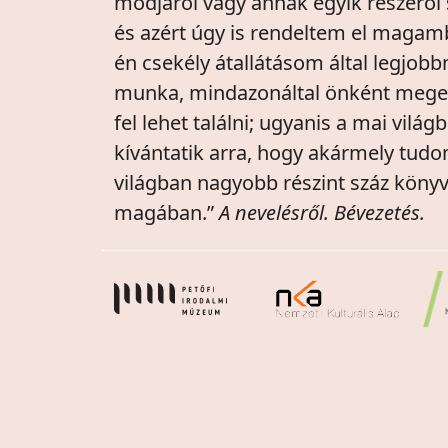
módjáról vagy annak egyik részéről 
és azért úgy is rendeltem el maga
én csekély átallátásom által legjob
munka, mindazonáltal önként mege
fel lehet találni; ugyanis a mai vi
kívántatik arra, hogy akármely tud
világban nagyobb részint száz köny
magában.”
A nevelésről. Bévezetés.