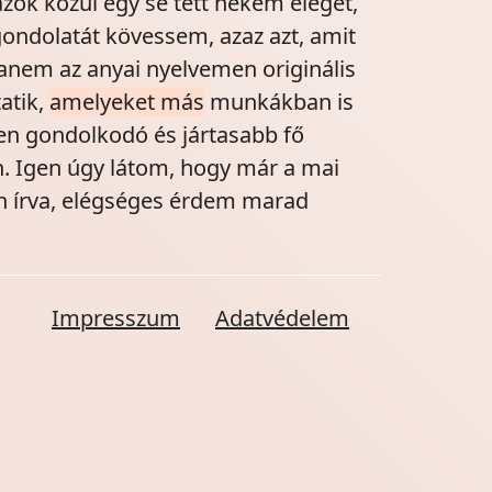
zok közül egy se tett nékem eleget,
ndolatát kövessem, azaz azt, amit
hanem az anyai nyelvemen originális
atik,
amelyeket más
munkákban is
ben gondolkodó és jártasabb fő
n. Igen úgy látom, hogy már a mai
yon írva, elégséges érdem marad
Impresszum
Adatvédelem