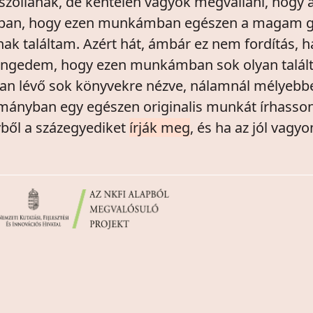
szóllanak, de kéntelen vagyok megvallani, hogy a
mban, hogy ezen munkámban egészen a magam go
bnak találtam. Azért hát, ámbár ez nem fordítás, 
ngedem, hogy ezen munkámban sok olyan talált
lágban lévő sok könyvekre nézve, nálamnál mélyeb
ományban egy egészen originalis munkát írhasso
vből a százegyediket
írják meg
, és ha az jól vag