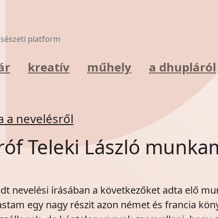
lcsészeti platform
ár
kreatív
műhely
a dhupláról
a a nevelésről
 Gróf Teleki László munk
adt nevelési írásában a következőket adta elő m
stam egy nagy részit azon német és francia kön