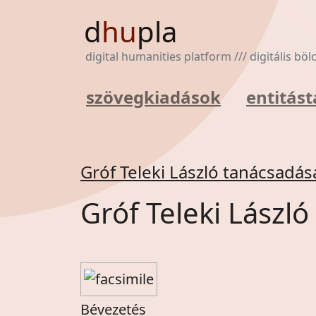
d
hu
pla
digital humanities platform /// digitális bö
szövegkiadások
entitást
Gróf Teleki László tanácsadás
Gróf Teleki Lászl
Bévezetés