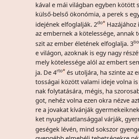
kával e mái világban egyben kötött
külső-belső ökonómia, a perek s egy
do
*
idejének elfoglalják. 2
Hazájához i
az embernek a kötelessége, annak te
tio
szit az ember életének elfoglalja. 3
e világon, azoknak is egy nagy részé
mely kötelessége alól az embert s
rto
*
ja. De 4
és utoljára, ha szinte az
tosságai között valami ideje volna i
nak folytatására, mégis, ha szoros
got, nehéz volna ezen okra nézve azt
re a jovakat kívánják gyermekeikne
ket nyughatatlansággal várják, gye
geségek lévén, mind sokszor gyeng
gyengébb elmebéli tehetségekre néz