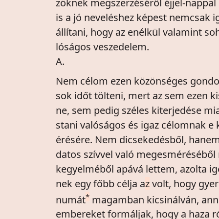
zöknek megszerzéséről éjjel-nappal
is a jó neveléshez képest nemcsak 
állítani, hogy az enélkül valamint 
lóságos veszedelem.
A.
Nem célom ezen közönséges gondol
sok időt tölteni, mert az sem ezen
ne, sem pedig széles kiterjedése m
stani valóságos és igaz célomnak e 
érésére. Nem dicsekedésből, hanem
datos szívvel való megesméréséből
kegyelméből apává lettem, azolta i
nek egy főbb célja a
z
volt, hogy gye
*
numát
magamban kicsinálván, anna
embereket formáljak, hogy a haza 