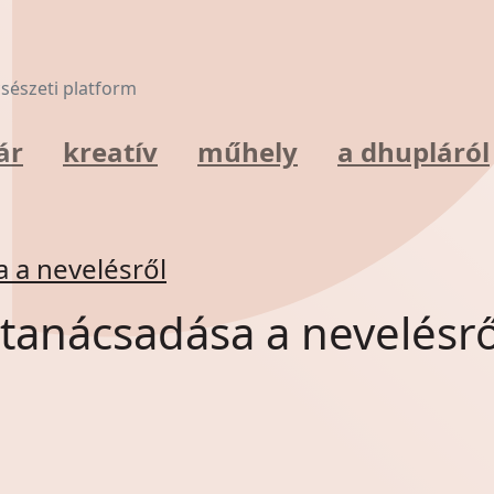
lcsészeti platform
ár
kreatív
műhely
a dhupláról
a a nevelésről
ó tanácsadása a nevelésrő