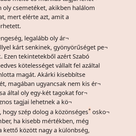
oly csemetéket, akikben halálom
t, mert elérte azt, amit a
érhetett.
engeség, legalább oly ár¬
lyel kárt senkinek, gyönyörűséget pe¬
Ezen tekintetekből azért Szabó
ves kötelességet vállalt fel azáltal
lotta magát. Akárki kisebbítse
ségét, magában ugyancsak nem kis ér¬
 által oly egy-két tagokat for¬
nos tagjai lehetnek a kö¬
*
z, hogy szép dolog a közönséges
osko¬
ember, ha kisebb mértékben, még
a kettő között nagy a különbség,