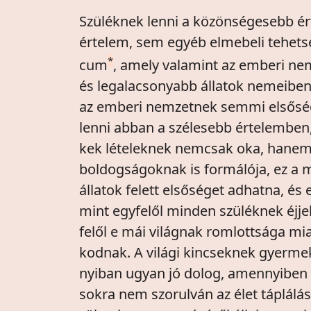
Szüléknek lenni a közönségesebb é
értelem, sem egyéb elmebeli tehets
*
cum
, amely valamint az emberi n
és legalacsonyabb állatok nemeiben i
az emberi nemzetnek semmi elsősége
lenni abban a szélesebb értelemben,
kek lételeknek nemcsak oka, hanem a
boldogságoknak is formálója, ez a 
állatok felett elsőséget adhatna, és
mint egyfelől minden szüléknek éjje
felől e mái világnak romlottsága mia
kodnak. A világi kincseknek gyerme
nyiban ugyan jó dolog, amennyiben 
sokra nem szorulván az élet táplál