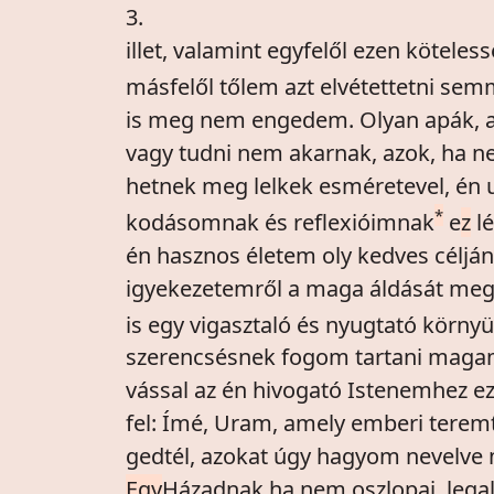
3.
illet, valamint egyfelől ezen kötele
másfelől tőlem azt elvétettetni semm
is meg nem engedem. Olyan apák, a
vagy tudni nem akarnak, azok, ha nem
hetnek meg lelkek esméretevel, én 
*
kodásomnak és reflexióimnak
e
z
lé
én hasznos életem oly kedves céljá
igyekezetemről a maga áldását meg
is egy vigasztaló és nyugtató környü
szerencsésnek fogom tartani maga
vással az én hivogató Istenemhez ez
fel: Ímé, Uram, amely emberi terem
gedtél, azokat úgy hagyom nevelv
Egy
Házadnak ha nem oszlopai, legal