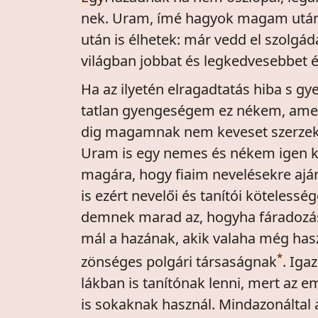
nek. Uram, ímé hagyok magam után 
után is élhetek: már vedd el szolgáda
világban jobbat és legkedvesebbet 
Ha az ilyetén elragadtatás hiba s gy
tatlan gyengeségem ez nékem, amel
dig magamnak nem keveset szerzek. 
Uram is egy nemes és nékem igen ked
magára, hogy fiaim nevelésekre aján
is ezért nevelői és tanítói köteles
demnek marad az, hogyha fáradozása
mál a hazának, akik valaha még hasz
*
zönséges polgári társaságnak
. Iga
lákban is tanítónak lenni, mert az 
is sokaknak használ. Mindazonáltal 