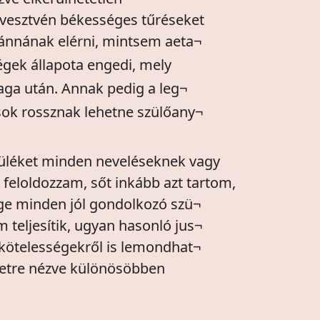
lvesztvén békességes tűréseket
ánnának elérni, mintsem aeta¬
égek állapota engedi, mely
ga után. Annak pedig a leg¬
sok rossznak lehetne szülőany¬
züléket minden neveléseknek vagy
l feloldozzam, sőt inkább azt tartom,
ge minden jól gondolkozó szü¬
 teljesítik, ugyan hasonló jus¬
kötelességekről is lemondhat¬
tetre nézve különösöbben