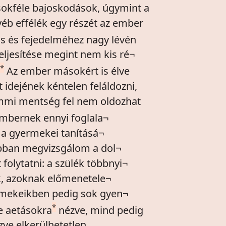
 sokféle bajoskodások, úgymint a
éb effélék egy részét az ember
s és fejedelméhez nagy lévén
ljesítése megint nem kis ré¬
*
Az ember másokért is élve
t idejének kéntelen feláldozni,
emmi mentség fel nem oldozhat
 embernek ennyi foglala¬
s a gyermekei tanításá¬
abban megvizsgálom a dol¬
 folytatni: a szülék többnyi¬
k, azoknak előmenetele¬
rmekeikben pedig sok gyen¬
*
e aetásokra
nézve, mind pedig
ve elkerülhetetlen