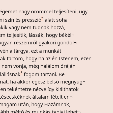
sségemet nagy örömmel teljesíteni, ugy
*
i szín és presszió
alatt soha
kik vagy nem tudnak hozzá,
 teljesítik, lássák, hogy békél¬
ugyan részemről gyakori gondol¬
vén a tárgya, ezt a munkát
nak tartom, hogy ha az én Istenem, ezen
 nem vonja, még halálom óráján
*
lállásnak
fogom tartani. Be
mat, ha akkor egész belső megnyug¬
en tekéntetre nézve így kiálthatok
tésecskéknek általam lételt en¬
e magam után, hogy Hazámnak,
ább méltó és munkás tagjai lehet¬