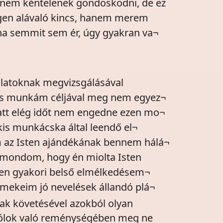
 nem kéntelenek gondoskodni, de ez
igen alávaló kincs, hanem merem
soha semmit sem ér, úgy gyakran va¬
atoknak megvizsgálásával
 kis munkám céljával meg nem egyez¬
iatt elég időt nem engedne ezen mo¬
kis munkácska által leendő el¬
 az Isten ajándékának bennem hálá¬
 mondom, hogy én miolta Isten
gen gyakori belső elmélkedésem¬
rmekeim jó nevelések állandó plá¬
k követésével azokból olyan
rólok való reménységében meg ne