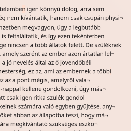
rtelembe
n
igen könnyű dolog, arra sem
ég nem kívántatik, hanem csak csupán physi¬
emzetben megvagyon, úgy a legbutább
s feltaláltatik, és így ezen tekéntetben
 nincsen a több állatok felett. De szüléknek
 amely szerént az ember azon ártatlan lel¬
 jó nevelés által az ő jövendőbéli
mesterség, ez az, ami az embernek a több
i
 ez az a pont mégis, amelyről vala¬
l-nappal kellene gondolkozni, úgy más¬
tt csak igen ritka szülék gondol
keinek számára való egyben gyűjtése, any¬
őket abban az állapotba teszi, hogy má¬
ására megkívántató szükséges eszkö¬