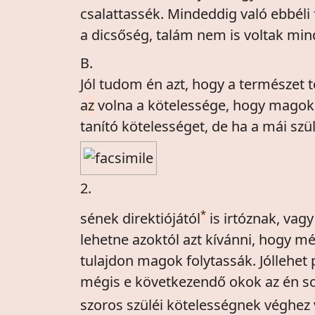
csalattassék. Mindeddig való ebbéli
a dicsőség, talám nem is voltak min
B.
Jól tudom én azt, hogy a természet
a
z
volna a kötelessége, hogy magok 
tanító kötelességet, de ha a mái 
2.
*
sének direktiójától
is irtóznak, vag
lehetne azoktól azt kívánni, hogy mé
tulajdon magok folytassák. Jóllehe
mégis e következendő okok az én s
szoros szüléi kötelességnek véghez vi