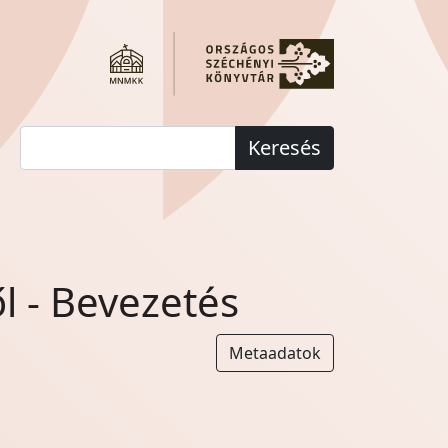
Keresés
l - Bevezetés
Metaadatok