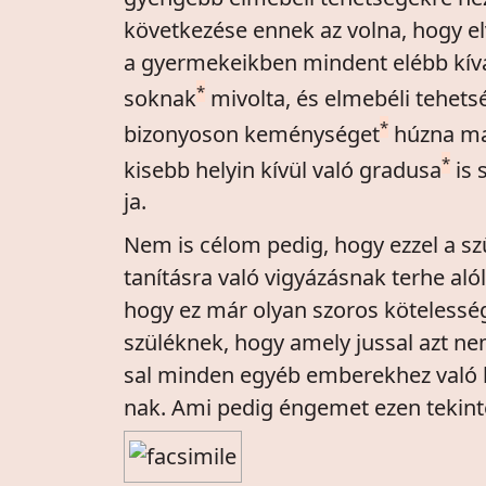
következése ennek az volna, hogy e
a gyermekeikben mindent elébb kív
*
soknak
mivolta, és elmebéli tehets
*
bizonyoson keménységet
húzna ma
*
kisebb helyin kívül való gradusa
is 
ja.
Nem is célom pedig, hogy ezzel a s
tanításra való vigyázásnak terhe aló
hogy ez már olyan szoros kötelessé
szüléknek, hogy amely jussal azt nem
sal minden egyéb emberekhez való 
nak. Ami pedig éngemet ezen tekin