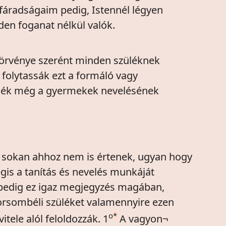
 fáradságaim pedig, Istennél légyen
den foganat nélkül valók.
 törvénye szerént minden szüléknek
folytassák ezt a formáló vagy
szülék még a gyermekek nevelésének
y sokan ahhoz nem is értenek, ugyan hogy
gis a tanítás és nevelés munkáját
t pedig ez igaz megjegyzés magában,
orsombéli szüléket valamennyire ezen
o
*
tele alól feloldozzák. 1
A vagyon¬