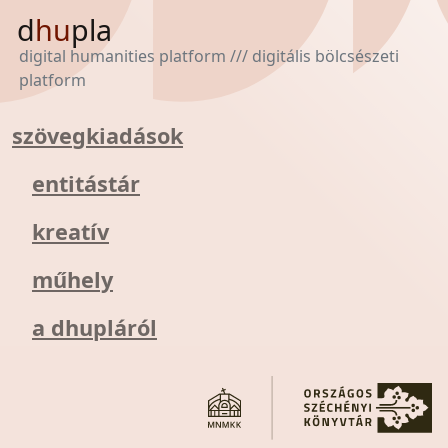
d
hu
pla
digital humanities platform /// digitális bölcsészeti
platform
szövegkiadások
entitástár
kreatív
műhely
a dhupláról