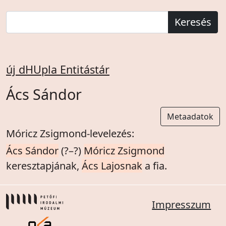
Keresés
új dHUpla Entitástár
Ács Sándor
Metaadatok
Móricz Zsigmond-levelezés:
Ács Sándor
(?–?)
Móricz Zsigmond
keresztapjának,
Ács Lajosnak
a fia.
Impresszum